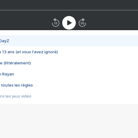
 DayZ
 a 13 ans (et vous l'avez ignoré)
e (littéralement)
im Rayan
 toutes les règles
s les jeux vidéo
us choquant de Rockstar ? - Le scandale BULLY
e plus moche de Steam
du RÊVE tourne au CAUCHEMAR