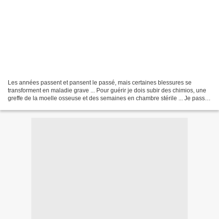
Les années passent et pansent le passé, mais certaines blessures se
transforment en maladie grave ... Pour guérir je dois subir des chimios, une
greffe de la moelle osseuse et des semaines en chambre stérile ... Je passe
l'hiver au chaud et je vous retrouve...