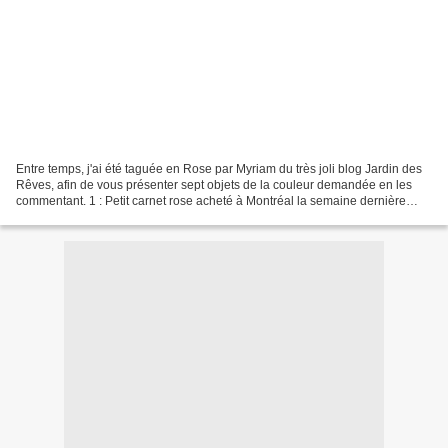
Entre temps, j'ai été taguée en Rose par Myriam du très joli blog Jardin des
Rêves, afin de vous présenter sept objets de la couleur demandée en les
commentant. 1 : Petit carnet rose acheté à Montréal la semaine dernière
avec une variante de la devise...