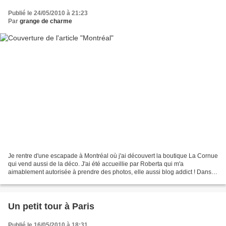
Publié le 24/05/2010 à 21:23
Par
grange de charme
Je rentre d'une escapade à Montréal où j'ai découvert la boutique La Cornue
qui vend aussi de la déco. J'ai été accueillie par Roberta qui m'a
aimablement autorisée à prendre des photos, elle aussi blog addict ! Dans
quelques jours un autre post sur d'autres...
Un petit tour à Paris
Publié le 16/05/2010 à 18:31