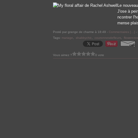
Le nouveau 
J'ose à pei
ncontrer l'
mense plaisi
Posté par grange de charme à 18:49 -
Commentaires [
…
]
- 
Tags:
mariage
,
shabbychic
,
couronnesdefleurs
,
flowercro
Vous aimez ?
0 vote