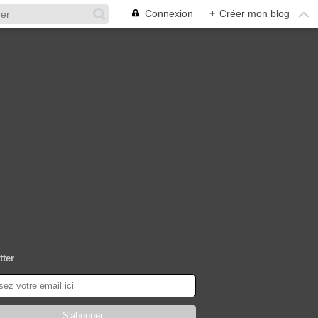
Connexion
+
Créer mon blog
tter