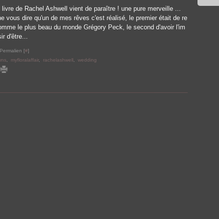
livre de Rachel Ashwell vient de paraître ! une pure merveille ...
ne vous dire qu'un de mes rêves c'est réalisé, le premier était de re
homme le plus beau du monde Grégory Peck, le second d'avoir l'im
r d'être...
Permalien [
#
]
wns
,
myfloralaffair
,
rachelashwell
,
wedding