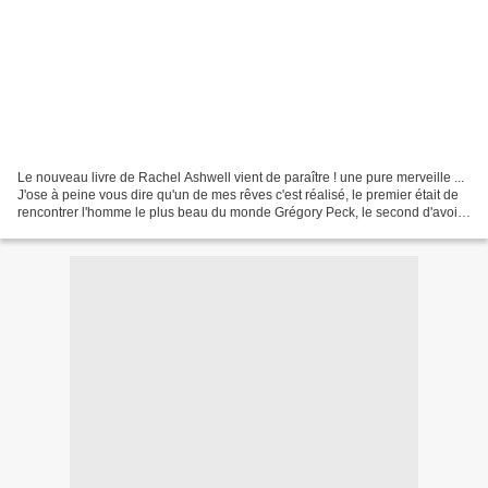
Le nouveau livre de Rachel Ashwell vient de paraître ! une pure merveille ...
J'ose à peine vous dire qu'un de mes rêves c'est réalisé, le premier était de
rencontrer l'homme le plus beau du monde Grégory Peck, le second d'avoir
l'immense plaisir d'être...