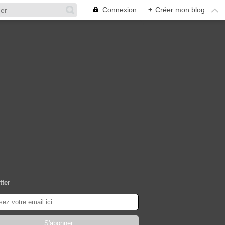
Connexion
+
Créer mon blog
tter