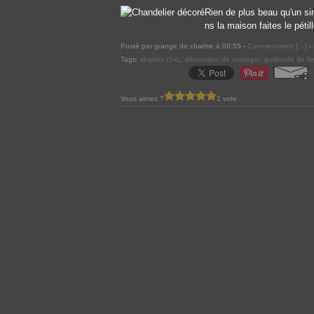
Rien de plus beau qu'un si
ns la maison faites le pétill
Posté par grange de charme à 08:55 -
Commentaires [
…
]
- 
Tags:
shabby chic
,
décoration de mariage
,
guirlande de fl
Vous aimez ?
1 vote