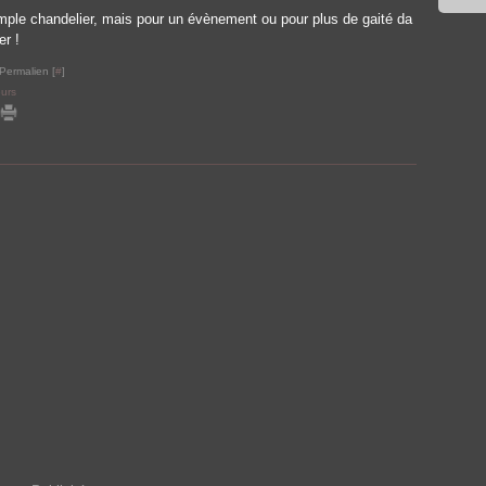
mple chandelier, mais pour un évènement ou pour plus de gaité da
er !
Permalien [
#
]
eurs