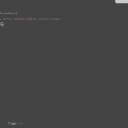
..
Permalien [
#
]
,
crowns
,
mariage bohème
,
wedding crown
Publicité