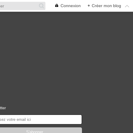
Connexion
+
Créer mon blog
tter