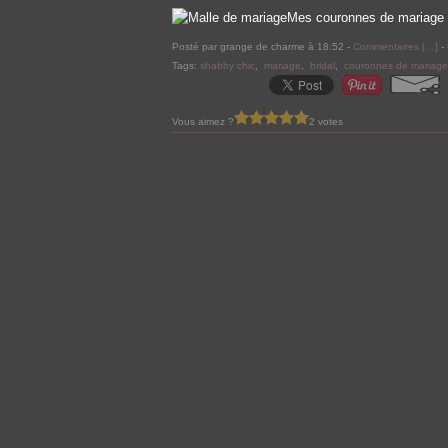
Mes couronnes de mariage .
Posté par grange de charme à 18:52 -
Commentaires [
…
]
- 
Tags:
shabby chic
,
mariage
,
bridal
,
couronnes de mariage
Vous aimez ?
2 votes