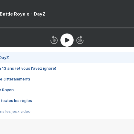
 Battle Royale - DayZ
 DayZ
 a 13 ans (et vous l'avez ignoré)
e (littéralement)
im Rayan
 toutes les règles
s les jeux vidéo
us choquant de Rockstar ? - Le scandale BULLY
e plus moche de Steam