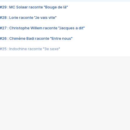
#29 : MC Solaar raconte "Bouge de là"
28 : Lorie raconte "Je vais vite"
#27 : Christophe Willem raconte "Jacques a dit"
#26 : Chimène Badi raconte "Entre nous"
#25 : Indochine raconte "3e sexe"
#24 : Zaho raconte "C'est chelou"
#23 : Patrick Bruel raconte "Au café des délices"
#22 : Kyo raconte "Le chemin"
#21 : Nolwenn Leroy raconte "Cassé"
#20 : Patrick Hernandez raconte "Born to be alive"
#19 : Lorie raconte "Près de moi"
#18 : Michael Jones raconte "A nos actes manqués" (avec Jean-Jacque