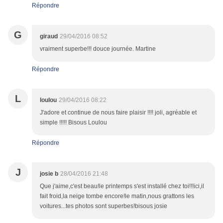
Répondre
G
giraud
29/04/2016 08:52
vraiment superbe!!! douce journée. Martine
Répondre
L
loulou
29/04/2016 08:22
J'adore et continue de nous faire plaisir !!!! joli, agréable et
simple !!!!! Bisous Loulou
Répondre
J
josie b
28/04/2016 21:48
Que j'aime,c'est beau!le printemps s'est installé chez toi!!!ici,il
fait froid,la neige tombe encore!le matin,nous grattons les
voitures...tes photos sont superbes!bisous josie