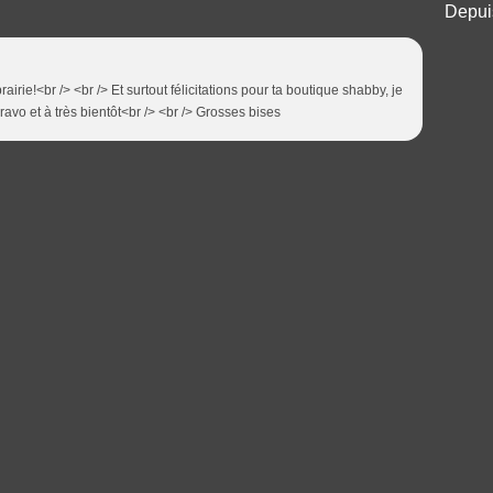
Depuis
rie!<br /> <br /> Et surtout félicitations pour ta boutique shabby, je
bravo et à très bientôt<br /> <br /> Grosses bises