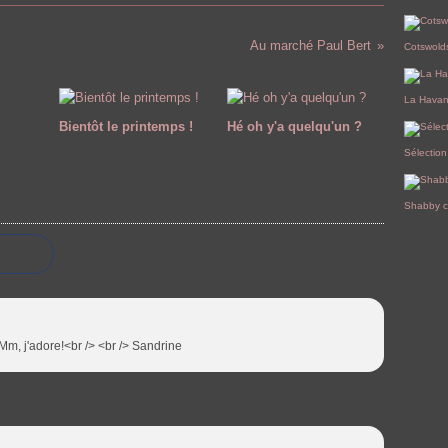
Janvi
Mars
Avril
Mai
Juin
(
(
(
Févri
Mars
Avril
Mai
(
(
Janvi
Févri
Mars
Avril
(
Janvi
Févri
Mars
Au marché Paul Bert
Cotswold
Janvi
Févri
Janvi
La Hava
Bientôt le printemps !
Hé oh y'a quelqu'un ?
Sélection
Shabby c
Mm, j'adore!<br /> <br /> Sandrine