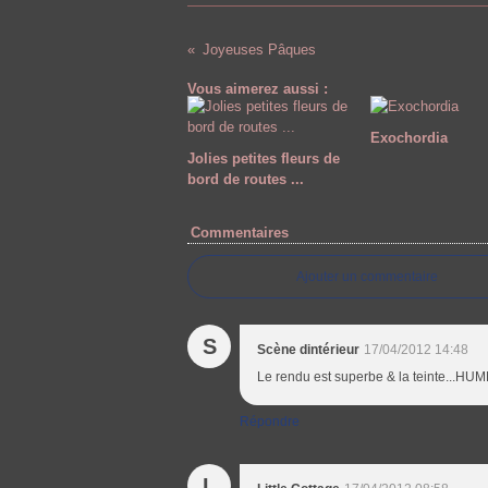
Joyeuses Pâques
Vous aimerez aussi :
Exochordia
Jolies petites fleurs de
bord de routes ...
Commentaires
Ajouter un commentaire
S
Scène dintérieur
17/04/2012 14:48
Le rendu est superbe & la teinte...HUM
Répondre
L