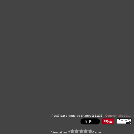
Posté par grange de charme à 11:31 -
Commentaires [
…
]
- 
Vous aimez ?
0 vote