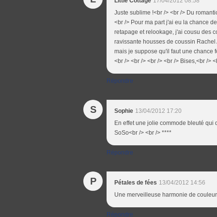
Little Cottage
17/04/2012 08:58
Juste sublime !<br /> <br /> Du romantic 
<br /> Pour ma part j'ai eu la chance de
retapage et relookage, j'ai cousu des c
ravissante housses de coussin Rachel As
mais je suppose qu'il faut une chance f
<br /> <br /> <br /> <br /> Bises,<br /> <b
Répondre
S
Sophie
13/04/2012 17:20
En effet une jolie commode bleuté qui d
SoSo<br /> <br /> ****
Répondre
P
Pétales de fées
13/04/2012 14:56
Une merveilleuse harmonie de couleurs 
Répondre