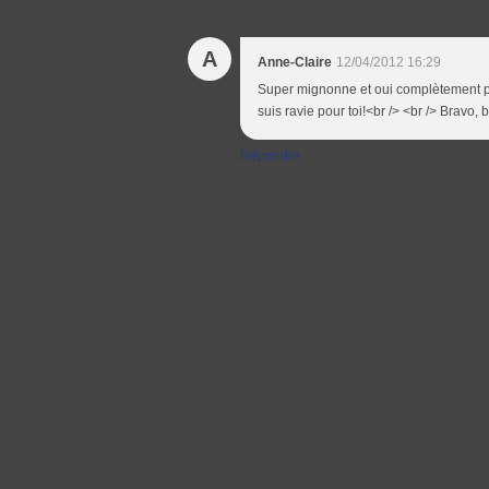
A
Anne-Claire
12/04/2012 16:29
Super mignonne et oui complètement prai
suis ravie pour toi!<br /> <br /> Bravo, 
Répondre