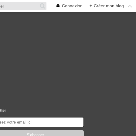
Connexion
+
Créer mon blog
tter