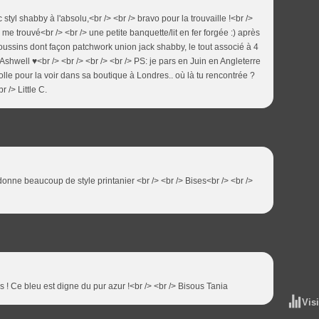
styl shabby à l'absolu,<br /> <br /> bravo pour la trouvaille !<br />
 me trouvé<br /> <br /> une petite banquette/lit en fer forgée :) après
oussins dont façon patchwork union jack shabby, le tout associé à 4
hwell ♥<br /> <br /> <br /> <br /> PS: je pars en Juin en Angleterre
olle pour la voir dans sa boutique à Londres.. où là tu rencontrée ?
r /> Little C.
onne beaucoup de style printanier <br /> <br /> Bises<br /> <br />
! Ce bleu est digne du pur azur !<br /> <br /> Bisous Tania
Vis