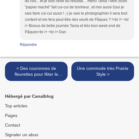
du cou... et je suis ravie du résultat.... merci Tania ! Mon zozio
"papier maché" fait cui-cui de bonheur...et moi aussi !(oui je
sais faire cui-cui aussi ! ;-) je vais le photographier il sera tout
content et me fera peut-être des oeufs de Pâques ? !<br /> <br
/> Bisous de belle journée Tania et très bon week end de
Pâques<br /> <br /> Dan
Répondre
< Des couronnes de
Une commode très Prairie
fleurettes pour fêter le
Style >
printemps
Hébergé par Canalblog
Top articles
Pages
Contact
Signaler un abus