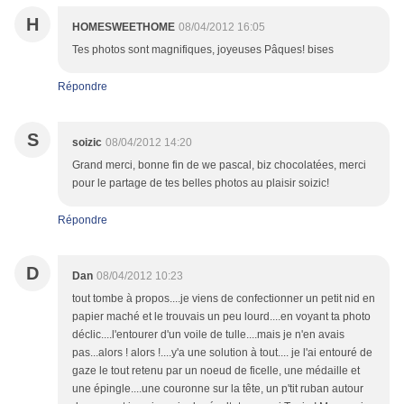
H
HOMESWEETHOME
08/04/2012 16:05
Tes photos sont magnifiques, joyeuses Pâques! bises
Répondre
S
soizic
08/04/2012 14:20
Grand merci, bonne fin de we pascal, biz chocolatées, merci
pour le partage de tes belles photos au plaisir soizic!
Répondre
D
Dan
08/04/2012 10:23
tout tombe à propos....je viens de confectionner un petit nid en
papier maché et le trouvais un peu lourd....en voyant ta photo
déclic....l'entourer d'un voile de tulle....mais je n'en avais
pas...alors ! alors !....y'a une solution à tout.... je l'ai entouré de
gaze le tout retenu par un noeud de ficelle, une médaille et
une épingle....une couronne sur la tête, un p'tit ruban autour