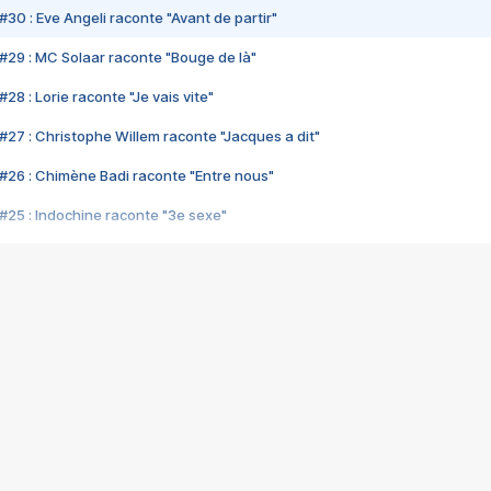
#30 : Eve Angeli raconte "Avant de partir"
#29 : MC Solaar raconte "Bouge de là"
28 : Lorie raconte "Je vais vite"
#27 : Christophe Willem raconte "Jacques a dit"
#26 : Chimène Badi raconte "Entre nous"
#25 : Indochine raconte "3e sexe"
#24 : Zaho raconte "C'est chelou"
#23 : Patrick Bruel raconte "Au café des délices"
#22 : Kyo raconte "Le chemin"
#21 : Nolwenn Leroy raconte "Cassé"
#20 : Patrick Hernandez raconte "Born to be alive"
#19 : Lorie raconte "Près de moi"