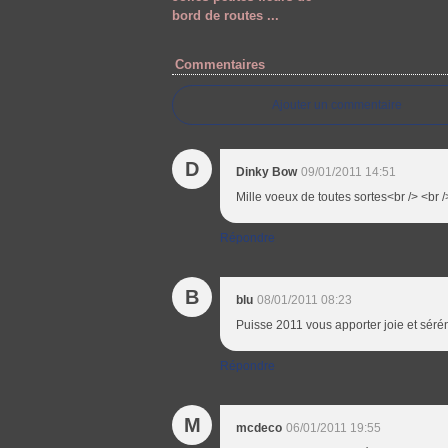
bord de routes ...
Commentaires
Ajouter un commentaire
D
Dinky Bow
09/01/2011 14:51
Mille voeux de toutes sortes<br /> <br 
Répondre
B
blu
08/01/2011 08:23
Puisse 2011 vous apporter joie et sérén
Répondre
M
mcdeco
06/01/2011 19:55