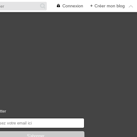
Connexion
+
Créer mon blog
tter