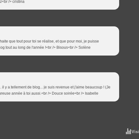
<br /> cristina
aite que tout pour toi se réalise, et que pour moi, je puisse
blog tout au long de l'année !<br /> Bisous<br /> Solène
.. il y a tellement de blog... je suis revenue et j'aime beaucoup ! (Je
eureuse année à toi aussi.<br /> Douce soirée<br /> Isabelle
Vis