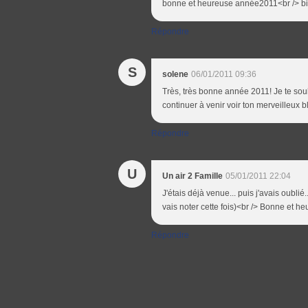
bonne et heureuse année2011<br /> biz
Répondre
S
solene
06/01/2011 09:36
Très, très bonne année 2011! Je te souh
continuer à venir voir ton merveilleux 
Répondre
U
Un air 2 Famille
05/01/2011 22:04
J'étais déjà venue... puis j'avais oublié.
vais noter cette fois)<br /> Bonne et h
Répondre