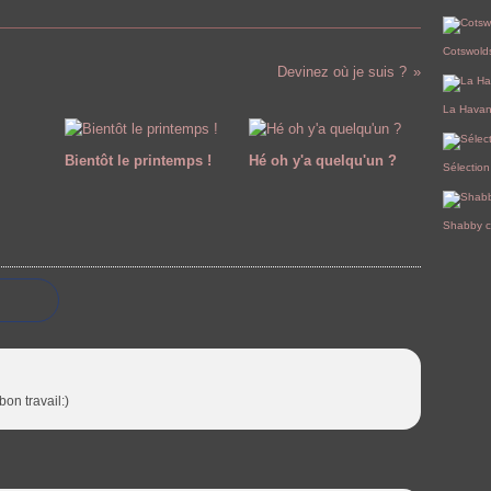
Janvi
Mars
Avril
Mai
Juin
(
(
(
Févri
Mars
Avril
Mai
(
(
Janvi
Févri
Mars
Avril
(
Janvi
Févri
Mars
Cotswold
Janvi
Févri
Devinez où je suis ?
Janvi
La Hava
Bientôt le printemps !
Hé oh y'a quelqu'un ?
Sélection
Shabby c
bon travail:)