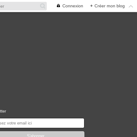
Connexion
+
Créer mon blog
tter