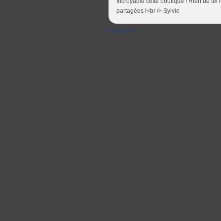
Incroyable cette boutique ! Rien de te
partagées !<br /> Sylvie
Répondre