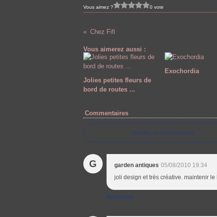
Vous aimez ?
0 vote
Chez Fifi
Vous aimerez aussi :
Exochordia
Jolies petites fleurs de
bord de routes ...
Commentaires
Ajouter un commentaire
G
garden antiques
05/08/2010 19:34
joli design et très créative. maintenir le 
Répondre