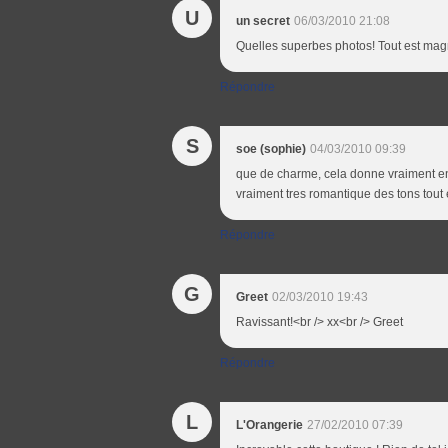
U
un secret
06/03/2010 21:08
Quelles superbes photos! Tout est magni
Répondre
S
soe (sophie)
04/03/2010 09:39
que de charme, cela donne vraiment envie
vraiment tres romantique des tons tout 
Répondre
G
Greet
02/03/2010 19:43
Ravissant!<br /> xx<br /> Greet
Répondre
L
L'Orangerie
27/02/2010 07:39